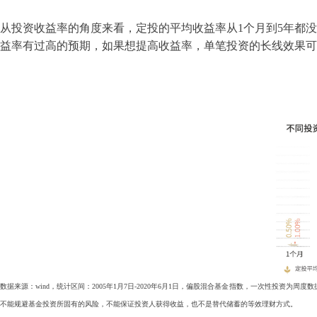
从投资收益率的角度来看，定投的平均收益率从1个月到5年都
益率有过高的预期，如果想提高收益率，单笔投资的长线效果可
数据来源：wind，统计区间：2005年1月7日-2020年6月1日，偏股混合基金指数，一次性投资
不能规避基金投资所固有的风险，不能保证投资人获得收益，也不是替代储蓄的等效理财方式。