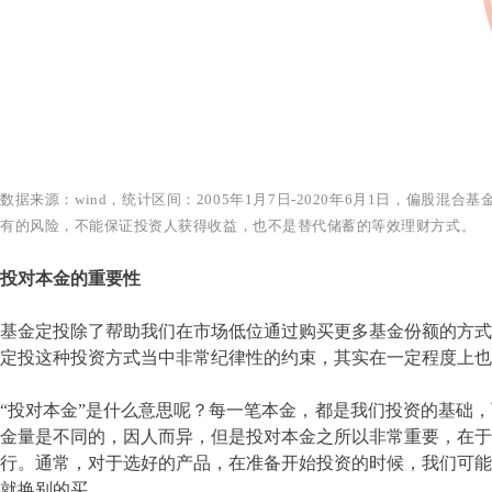
数据来源：wind，统计区间：2005年1月7日-2020年6月1日，
有的风险，不能保证投资人获得收益，也不是替代储蓄的等效理财方式。
投对本金的重要性
基金定投除了帮助我们在市场低位通过购买更多基金份额的方式
定投这种投资方式当中非常纪律性的约束，其实在一定程度上也
“投对本金”是什么意思呢？
每一笔本金，都是我们投资的基础，
金量是不同的，因人而异，但是投对本金之所以非常重要，在于
行。通常，对于选好的产品，在准备开始投资的时候，我们可能
就换别的买。