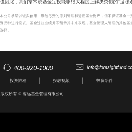
也因此
，
我们常常说基金定投能够很大程度上解决类似的“追涨
本公司承诺以诚实信用、勤勉尽责的原则管理和运用基金财产，但不保证基金一
资品种进行投资。基金过往业绩并不预示其未来表现，基金管理人管理的其他基
选择。
ꂘ
ꁱ
400-920-1000
info@foresightfund.c
投资旅程
投教视频
投资陪伴
版权所有 ©
睿远基金管理有限公司