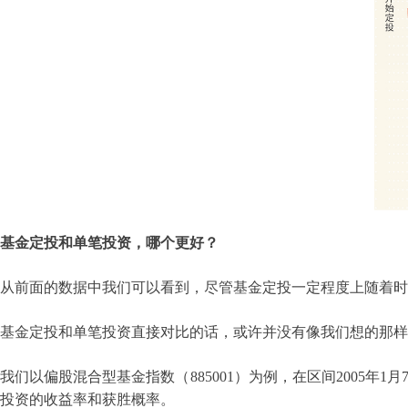
基金定投和单笔投资，哪个更好？
从前面的数据中我们可以看到，尽管基金定投一定程度上随着时
基金定投和单笔投资直接对比的话，或许并没有像我们想的那样
我们以偏股混合型基金指数（885001）为例，在区间2005年1
投资的收益率和获胜概率。