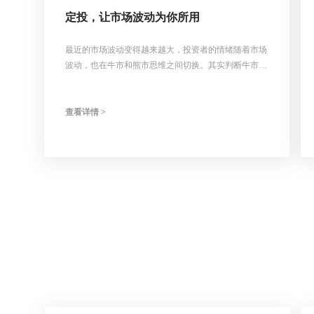
定投，让市场波动为你所用
最近的市场波动变得越来越大，投资者的情绪随着市场
波动，也在牛市和熊市思维之间切换。其实判断牛市和
熊市的难度很大，我们更应该思考如何更好的应对市场
波动，让自己投资的时候更从容。因为定投具备摊低成
本，平滑波动的功能，所以定投是我们应对市场波动比
查看详情 >
较好的方式之一。