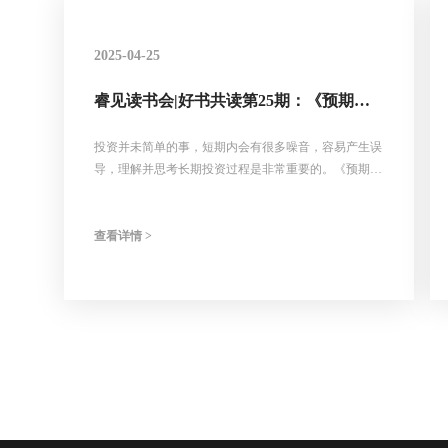
2025-04-25
睿见读书会|好书共读第25期：《预期投
资》
投资并未简单的事，短期内会有很多噪音，容易产生误
导，理解并思考长期投资过程是非常重要的。《预期投
资》一书作者迈克尔·莫布森（Michael Mauboussin）有
着三十多年研究投资专业公司和投资流程的经验，出版
了大量著作，将传统证券分析和来自不同学科的概念相
查看详情 >
结合。迈克尔·莫布森本人曾就职于多家华尔街顶级买
方和卖方机构，包括早年在Legg Mason（美盛）与比尔
·米勒长期搭档，探索前沿领域思想对于投资的影响。