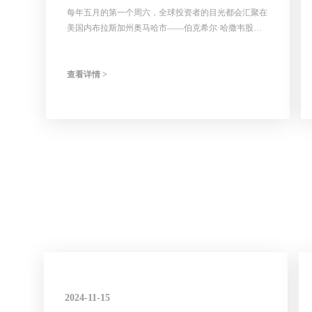
每年五月的第一个周六，全球投资者的目光都会汇聚在
美国内布拉斯加州奥马哈市——伯克希尔·哈撒韦股东
大会的现场。股东大会从最初几十人的小型聚会，发展
成为数万人参与的全球投资盛会。这场持续了60年
的"资本盛宴"，不仅是巴菲特与芒格（及继任者）对投
查看详情 >
资哲学的年度诠释，更是一部鲜活的价值投资进化史，
是价值投资理念的实践展示场。
2024-11-15